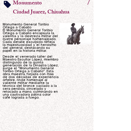
/
Monumento
Ciudad Juarez, Chiuahua
Monumento General Toribio
Ortega a Caballo
El Monumento General Toribio
Ortega a Caballo encapsula la
valentía y la destreza militar del
ilustre personaje homenajeado.
Cada detalle esculpido refleja
la majestuosidad y el heroísmo
del general, destacando su
papel en la historia militar.
Desde el venerado taller del
Maestro Escultor López, miembro
distinguido de la quinta
generación de la Dinastía López,
surge el "Monumento General
Toribio Ortega a Caballo". Esta
obra maestra, forjada con más
de dos décadas de experiencia
orfebre, rinde homenaje al
valiente militar mediante la
técnica del bronce vaciado a la
cera perdida, cincelado y
retocado a mano, culminando en
una cautivadora pátina color
café lograda a fuego.