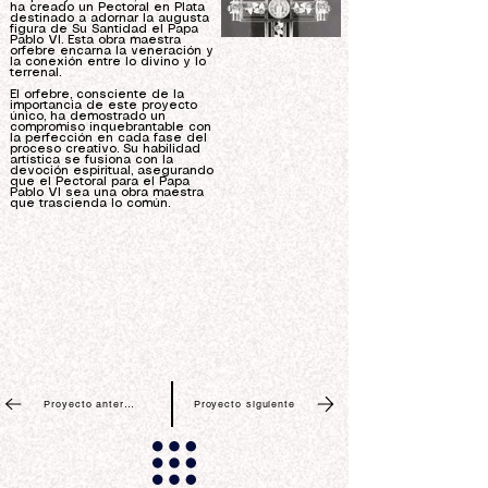
ha creado un Pectoral en Plata
destinado a adornar la augusta
figura de Su Santidad el Papa
Pablo VI. Esta obra maestra
orfebre encarna la veneración y
la conexión entre lo divino y lo
terrenal.
El orfebre, consciente de la
importancia de este proyecto
único, ha demostrado un
compromiso inquebrantable con
la perfección en cada fase del
proceso creativo. Su habilidad
artística se fusiona con la
devoción espiritual, asegurando
que el Pectoral para el Papa
Pablo VI sea una obra maestra
que trascienda lo común.
Proyecto anterior
Proyecto siguiente