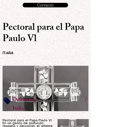
Contacto
Pectoral para el Papa
Paulo Vl
Italia
/
Orfebrería
Italia
Pectoral para el Papa Paulo Vl
En un gesto de profundo
respeto y devoción, el orfebre