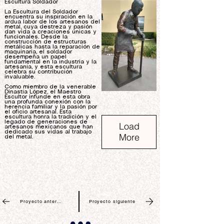
Escultura Soldador
La Escultura del Soldador
encuentra su inspiración en la
ardua labor de los artesanos del
metal, cuya destreza y pasión
dan vida a creaciones únicas y
funcionales. Desde la
construcción de estructuras
metálicas hasta la reparación de
maquinaria, el soldador
desempeña un papel
fundamental en la industria y la
artesanía, y esta escultura
celebra su contribución
invaluable.
Como miembro de la venerable
Dinastía López, el Maestro
Escultor infunde en esta obra
una profunda conexión con la
herencia familiar y la pasión por
el oficio artesanal. Esta
escultura honra la tradición y el
legado de generaciones de
Load
artesanos mexicanos que han
dedicado sus vidas al trabajo
More
del metal.
Proyecto anterior
Proyecto siguiente