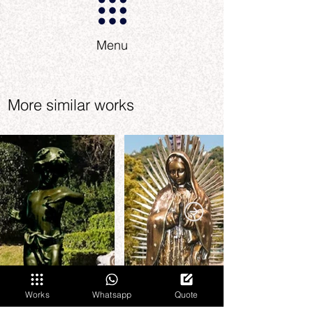
Menu
More similar works
Works
Whatsapp
Quote