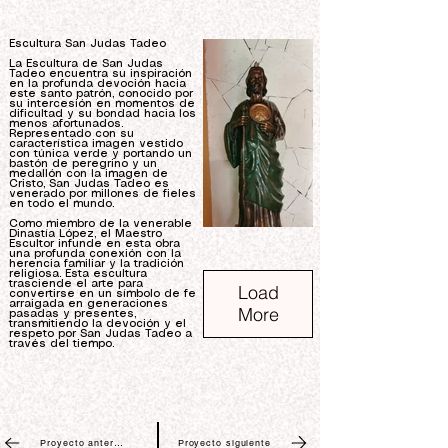
Escultura San Judas Tadeo
La Escultura de San Judas
Tadeo encuentra su inspiración
en la profunda devoción hacia
este santo patrón, conocido por
su intercesión en momentos de
dificultad y su bondad hacia los
menos afortunados.
Representado con su
característica imagen vestido
con túnica verde y portando un
bastón de peregrino y un
medallón con la imagen de
Cristo, San Judas Tadeo es
venerado por millones de fieles
en todo el mundo.
Como miembro de la venerable
Dinastía López, el Maestro
Escultor infunde en esta obra
una profunda conexión con la
herencia familiar y la tradición
religiosa. Esta escultura
trasciende el arte para
Load
convertirse en un símbolo de fe
arraigada en generaciones
More
pasadas y presentes,
transmitiendo la devoción y el
respeto por San Judas Tadeo a
través del tiempo.
Proyecto anterior
Proyecto siguiente