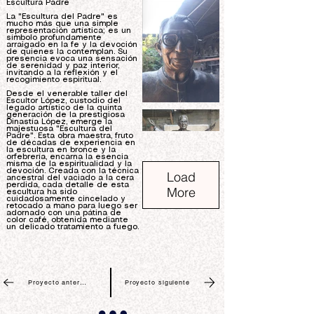
Escultura Padre
La "Escultura del Padre" es
mucho más que una simple
representación artística; es un
símbolo profundamente
arraigado en la fe y la devoción
de quienes la contemplan. Su
presencia evoca una sensación
de serenidad y paz interior,
invitando a la reflexión y el
recogimiento espiritual.
Desde el venerable taller del
Escultor López, custodio del
legado artístico de la quinta
generación de la prestigiosa
Dinastía López, emerge la
majestuosa "Escultura del
Padre". Esta obra maestra, fruto
de décadas de experiencia en
la escultura en bronce y la
orfebrería, encarna la esencia
misma de la espiritualidad y la
devoción. Creada con la técnica
Load
ancestral del vaciado a la cera
perdida, cada detalle de esta
More
escultura ha sido
cuidadosamente cincelado y
retocado a mano para luego ser
adornado con una pátina de
color café, obtenida mediante
un delicado tratamiento a fuego.
Proyecto anterior
Proyecto siguiente