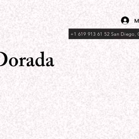
M
+1 619 913 61 52 San Diego,
 Dorada