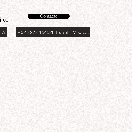
Contacto
i cuenta
 CA
+52 2222 154628 Puebla,Mexico.