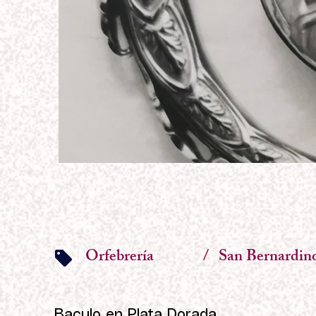
Orfebrería
/
San Bernardino
Baculo en Plata Dorada