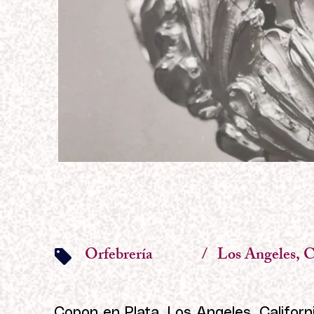
Orfebrería
/
Los Angeles, C
Copon en Plata, Los Angeles, Californ