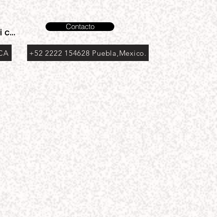
Contacto
i cuenta
 CA
+52 2222 154628 Puebla,Mexico.