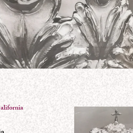
alifornia
ia