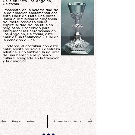
Caliz en Plata. Los Angeles,
California
Embárcate en la solemnidad de
la celebración sacramental con
este Cáliz de Plata, una pieza
única que fusiona la elegancia
del metal precioso con la
espiritualidad de los rituales
religiosos. Concebido para
enriquecer las ceremonias en
Los Ángeles, California, este
cáliz es un testimonio visual de
la conexión divina.
El orfebre, al contribuir con este
cáliz, aporta no solo su destreza
artística, sino también la riqueza
de una herencia religiosa y
cultural arraigada en la tradición
y la devoción.
Proyecto anterior
Proyecto siguiente