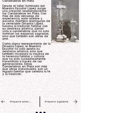
Candelabros en Plata
Desde el taller iluminado del
Maestro Escultor López surge
una creación resplandeciente:
los Candelabros en Plata. Con
más de dos décadas de
experiencia, este orfebre y
escultor, miembro distinguido de
la venerable Dinastía López,
fusiona la tradición familiar con
su destreza artística, dando
vida a candelabros que no solo
iluminan los espacios sagrados,
sino que también son obras de
arte.
Como digno representante de la
Dinastía López, el Maestro
Escultor no solo aporta su
destreza artística, sino que
también incorpora la riqueza de
la herencia familiar y cultural
que ha sido cuidadosamente
transmitida a través de las
generaciones. Estos
Candelabros en Plata son más
que obras individuales; son un
legado familiar que celebra la fe
y la tradición.
Proyecto anterior
Proyecto siguiente