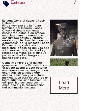
/
Estatua
Estatua General Sabas Crispin
Galeana
Rinde homenaje a la figura
histórica del General Sabas
Crispin Galeana con esta
imponente estatua en bronce,
una obra maestra creada por un
consumado artista y orfebre
mexicano, miembro de la quinta
generación de la Dinastía López.
Esta estatua, elaborada
mediante la técnica del vaciado
a la cera perdida, cincelado y
retocado a mano, se distingue
por su acabado a fuego en
patina color café.
Como miembro de la quinta
generación de la Dinastía López,
el artista aporta a esta estatua
una riqueza única, arraigada en
una tradición artística que
abraza la historia y la cultura
mexicana. La obra no solo es un
logro artístico, sino también un
Load
compromiso continuo con la
excelencia y la preservación
More
del patrimonio nacional.